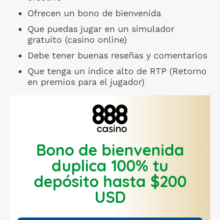
Ofrecen un bono de bienvenida
Que puedas jugar en un simulador
gratuito (casino online)
Debe tener buenas reseñas y comentarios
Que tenga un índice alto de RTP (Retorno
en premios para el jugador)
Bono de bienvenida
duplica 100% tu
depósito hasta $200
USD