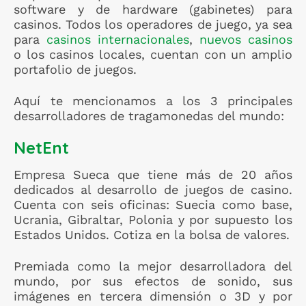
software y de hardware (gabinetes) para
casinos. Todos los operadores de juego, ya sea
para
casinos internacionales
,
nuevos casinos
o los casinos locales, cuentan con un amplio
portafolio de juegos.
Aquí te mencionamos a los 3 principales
desarrolladores de tragamonedas del mundo:
NetEnt
Empresa Sueca que tiene más de 20 años
dedicados al desarrollo de juegos de casino.
Cuenta con seis oficinas: Suecia como base,
Ucrania, Gibraltar, Polonia y por supuesto los
Estados Unidos. Cotiza en la bolsa de valores.
Premiada como la mejor desarrolladora del
mundo, por sus efectos de sonido, sus
imágenes en tercera dimensión o 3D y por