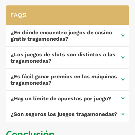
FAQS
¿En dónde encuentro juegos de casino
gratis tragamonedas?
Checa los casinos online que te hemos
¿Los juegos de slots son distintos a las
tragamonedas?
recomendado. Cada uno de ellos cuenta con
versiones de juegos gratis para que aprendas a
jugar antes de empezar a jugar por dinero real.
No. Slot es sinónimo de tragamonedas en
¿Es fácil ganar premios en las máquinas
tragamonedas?
inglés. Algunos casinos los llaman slots pero en
realidad se trata de juegos tragamonedas.
Las probabilidades de ganar son bajas o difíciles
¿Hay un límite de apuestas por juego?
de predecir, ya que el programa de software
funciona de manera aleatoria. Este cuida
El límite es la apuesta máxima por juego.
¿Son seguros los juegos tragamonedas?
siempre que la máquina tragamonedas premie
Dependerá del número de líneas disponibles
conforme va ingresando dinero a ella. Checa el
para jugar. Puedes seguir intentando hasta que
Revisa siempre que el casino online cuente con
porcentaje del RTP de cada casino antes de
Conclusión
ganes o decidas cambiar de juego. Te