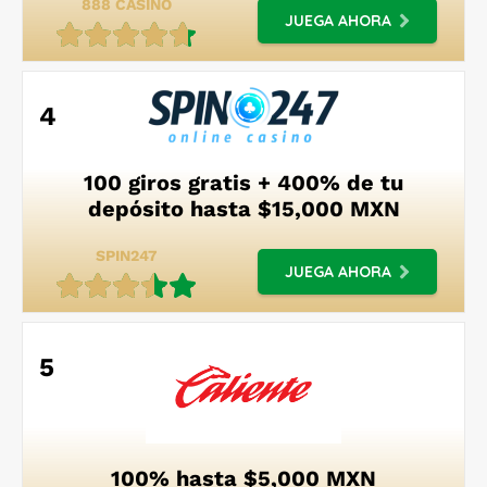
888 CASINO
JUEGA AHORA
4
100 giros gratis + 400% de tu
depósito hasta $15,000 MXN
SPIN247
JUEGA AHORA
5
100% hasta $5,000 MXN