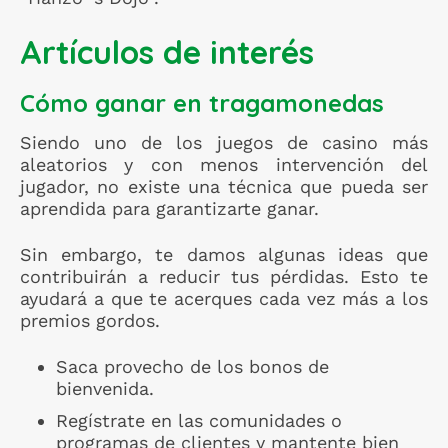
Artículos de interés
Cómo ganar en tragamonedas
Siendo uno de los juegos de casino más
aleatorios y con menos intervención del
jugador, no existe una técnica que pueda ser
aprendida para garantizarte ganar.
Sin embargo, te damos algunas ideas que
contribuirán a reducir tus pérdidas. Esto te
ayudará a que te acerques cada vez más a los
premios gordos.
Saca provecho de los bonos de
bienvenida.
Regístrate en las comunidades o
programas de clientes y mantente bien