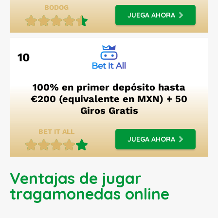
BODOG
JUEGA AHORA
10
100% en primer depósito hasta
€200 (equivalente en MXN) + 50
Giros Gratis
BET IT ALL
JUEGA AHORA
Ventajas de jugar
tragamonedas online