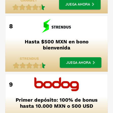
GANABET
JUEGA AHORA
8
Hasta $500 MXN en bono
bienvenida
STRENDUS
JUEGA AHORA
9
Primer depósito: 100% de bonus
hasta 10.000 MXN o 500 USD