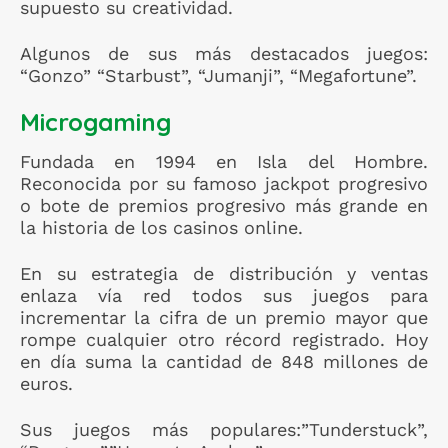
supuesto su creatividad.
Algunos de sus más destacados juegos:
“Gonzo” “Starbust”, “Jumanji”, “Megafortune”.
Microgaming
Fundada en 1994 en Isla del Hombre.
Reconocida por su famoso jackpot progresivo
o bote de premios progresivo más grande en
la historia de los casinos online.
En su estrategia de distribución y ventas
enlaza vía red todos sus juegos para
incrementar la cifra de un premio mayor que
rompe cualquier otro récord registrado. Hoy
en día suma la cantidad de 848 millones de
euros.
Sus juegos más populares:”Tunderstuck”,