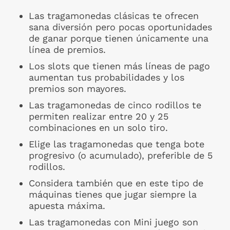
Las tragamonedas clásicas te ofrecen
sana diversión pero pocas oportunidades
de ganar porque tienen únicamente una
línea de premios.
Los slots que tienen más líneas de pago
aumentan tus probabilidades y los
premios son mayores.
Las tragamonedas de cinco rodillos te
permiten realizar entre 20 y 25
combinaciones en un solo tiro.
Elige las tragamonedas que tenga bote
progresivo (o acumulado), preferible de 5
rodillos.
Considera también que en este tipo de
máquinas tienes que jugar siempre la
apuesta máxima.
Las tragamonedas con Mini juego son