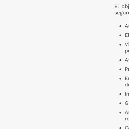
El ob
segur
A
E
V
p
A
P
E
d
I
G
A
r
C