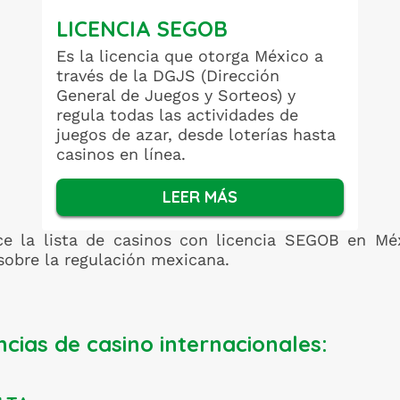
LICENCIA SEGOB
Es la licencia que otorga México a
través de la DGJS (Dirección
General de Juegos y Sorteos) y
regula todas las actividades de
juegos de azar, desde loterías hasta
casinos en línea.
LEER MÁS
e la lista de casinos con licencia SEGOB en Mé
sobre la regulación mexicana.
ncias de casino internacionales: