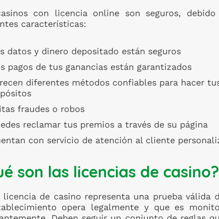
asinos con licencia online son seguros, debido
ntes características:
s datos y dinero depositado están seguros
s pagos de tus ganancias están garantizados
recen diferentes métodos confiables para hacer tu
pósitos
itas fraudes o robos
edes reclamar tus premios a través de su página
entan con servicio de atención al cliente personal
é son las licencias de casino?
 licencia de casino representa una prueba válida 
tablecimiento opera legalmente y que es monit
antemente. Deben seguir un conjunto de reglas q