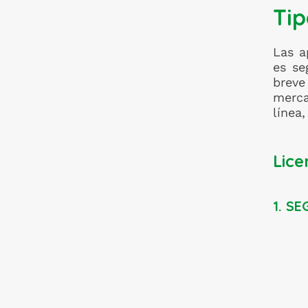
Tip
Las a
es se
breve
merca
línea
Lice
1. S