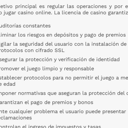
jetivo principal es regular las operaciones y por e
o jugar casino online. La licencia de casino garantiz
uditorías constantes
liminar los riesgos en depósitos y pago de premios
igilar la seguridad del usuario con la instalación de
rotocolos con cifrado SSL
segurar la protección y verificación de identidad
romover el juego limpio y responsable
stablecer protocolos para no permitir el juego a m
e edad
mponer normativas que aseguran la protección del 
arantizan el pago de premios y bonos
nte cualquier problema el usuario puede presentar
eclamaciones
ontrolan el ingreso de impuestos y tasas