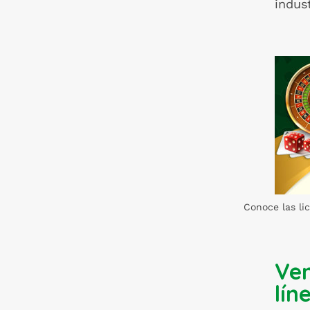
indust
Conoce las li
Ven
lín