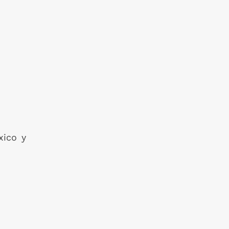
xico y