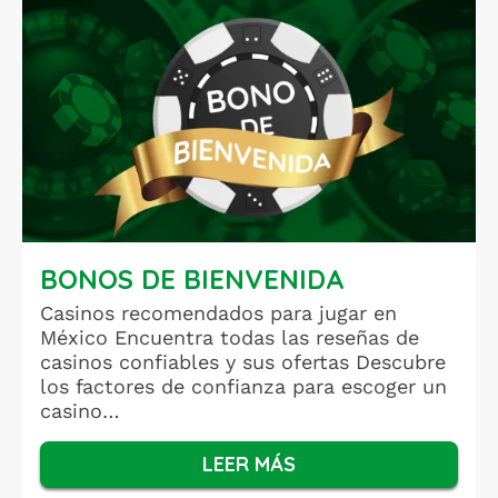
BONOS DE BIENVENIDA
Casinos recomendados para jugar en
México Encuentra todas las reseñas de
casinos confiables y sus ofertas Descubre
los factores de confianza para escoger un
casino…
LEER MÁS