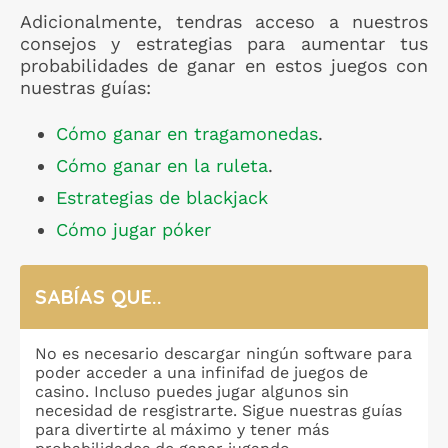
Adicionalmente, tendras acceso a nuestros
consejos y estrategias para aumentar tus
probabilidades de ganar en estos juegos con
nuestras guías:
Cómo ganar en tragamonedas
.
Cómo ganar en la ruleta
.
Estrategias de blackjack
Cómo jugar póker
SABÍAS QUE..
No es necesario descargar ningún software para
poder acceder a una infinifad de juegos de
casino. Incluso puedes jugar algunos sin
necesidad de resgistrarte. Sigue nuestras guías
para divertirte al máximo y tener más