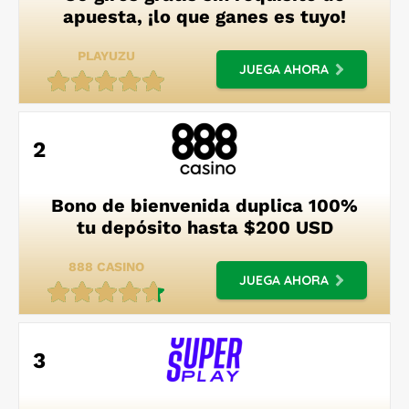
apuesta, ¡lo que ganes es tuyo!
PLAYUZU
JUEGA AHORA
2
Bono de bienvenida duplica 100%
tu depósito hasta $200 USD
888 CASINO
JUEGA AHORA
3