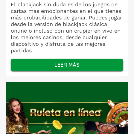
El blackjack sin duda es de los juegos de
cartas más emocionantes en el que tienes
más probabilidades de ganar. Puedes jugar
desde la versión de blackjack clásica
online o incluso con un crupier en vivo en
los mejores casinos, desde cualquier
dispositivo y disfruta de las mejores
partidas
LEER MÁS