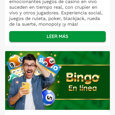
emocionantes juegos de casino en vivo
suceden en tiempo real, con crupier en
vivo y otros jugadores. Experiencia social,
juegos de ruleta, poker, blackjack, rueda
de la suerte, monopoly ¡y más!
LEER MÁS