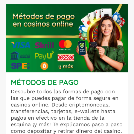
MÉTODOS DE PAGO
Descubre todos las formas de pago con
las que puedes pagar de forma segura en
casinos online. Desde criptomonedas,
transferencias, tarjetas, e-wallets hasta
pagos en efectivo en la tienda de la
esquina ¡y más! Te explicamos paso a paso
como depositar y retirar dinero del casino.