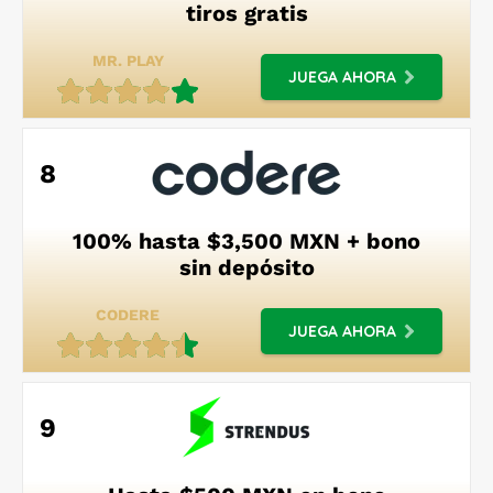
tiros gratis
MR. PLAY
JUEGA AHORA
8
100% hasta $3,500 MXN + bono
sin depósito
CODERE
JUEGA AHORA
9