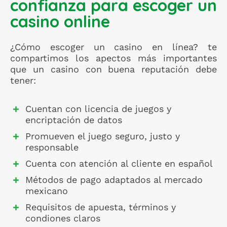
confianza para escoger un
casino online
¿Cómo escoger un casino en línea? te
compartimos los apectos más importantes
que un casino con buena reputación debe
tener:
Cuentan con licencia de juegos y
encriptación de datos
Promueven el juego seguro, justo y
responsable
Cuenta con atención al cliente en español
Métodos de pago adaptados al mercado
mexicano
Requisitos de apuesta, términos y
condiones claros