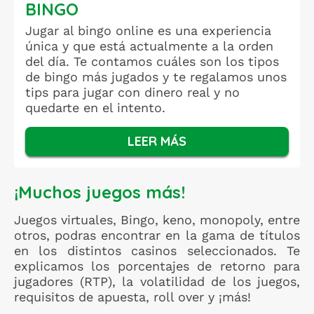
BINGO
Jugar al bingo online es una experiencia
única y que está actualmente a la orden
del día. Te contamos cuáles son los tipos
de bingo más jugados y te regalamos unos
tips para jugar con dinero real y no
quedarte en el intento.
LEER MÁS
¡Muchos juegos más!
Juegos virtuales, Bingo, keno, monopoly, entre
otros, podras encontrar en la gama de títulos
en los distintos casinos seleccionados. Te
explicamos los porcentajes de retorno para
jugadores (RTP), la volatilidad de los juegos,
requisitos de apuesta, roll over y ¡más!