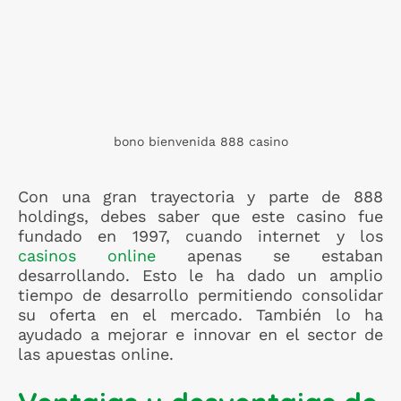
bono bienvenida 888 casino
Con una gran trayectoria y parte de 888
holdings, debes saber que este casino fue
fundado en 1997, cuando internet y los
casinos online
apenas se estaban
desarrollando. Esto le ha dado un amplio
tiempo de desarrollo permitiendo consolidar
su oferta en el mercado. También lo ha
ayudado a mejorar e innovar en el sector de
las apuestas online.