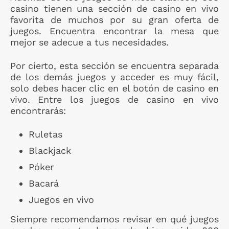
casino tienen una sección de casino en vivo
favorita de muchos por su gran oferta de
juegos. Encuentra encontrar la mesa que
mejor se adecue a tus necesidades.
Por cierto, esta sección se encuentra separada
de los demás juegos y acceder es muy fácil,
solo debes hacer clic en el botón de casino en
vivo. Entre los juegos de casino en vivo
encontrarás:
Ruletas
Blackjack
Póker
Bacará
Juegos en vivo
Siempre recomendamos revisar en qué juegos