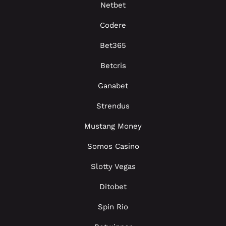
Netbet
Codere
Bet365
Betcris
Ganabet
Strendus
Mustang Money
Somos Casino
Slotty Vegas
Ditobet
Spin Rio