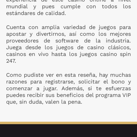
mundial y pues cumple con todos los
estándares de calidad.
Cuenta con amplia variedad de juegos para
apostar y divertirnos, así como los mejores
proveedores de software de la industria.
Juega desde los juegos de casino clásicos,
casinos en vivo hasta los juegos casino spin
247.
Como pudiste ver en esta reseña, hay muchas
razones para registrarse, solicitar el bono y
comenzar a jugar. Además, si te esfuerzas
puedes recibir sus beneficios del programa VIP
que, sin duda, valen la pena.