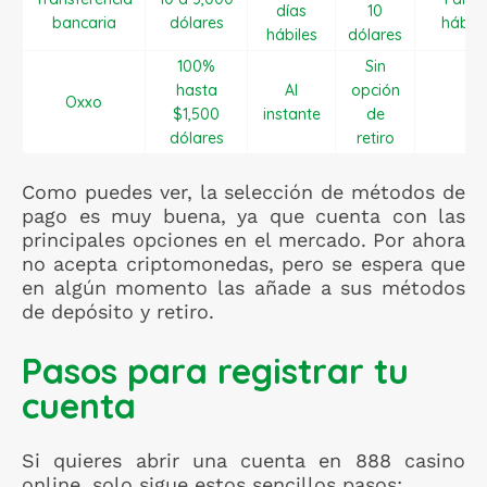
días
10
bancaria
dólares
hábil
hábiles
dólares
100%
Sin
hasta
Al
opción
Oxxo
$1,500
instante
de
dólares
retiro
Como puedes ver, la selección de métodos de
pago es muy buena, ya que cuenta con las
principales opciones en el mercado. Por ahora
no acepta criptomonedas, pero se espera que
en algún momento las añade a sus métodos
de depósito y retiro.
Pasos
para registrar tu
cuenta
Si quieres abrir una cuenta en 888 casino
online, solo sigue estos sencillos pasos: