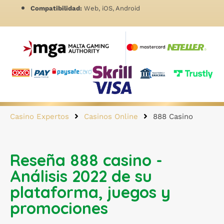
Compatibilidad:
Web, iOS, Android
Casino Expertos
Casinos Online
888 Casino
Reseña 888 casino -
Análisis 2022 de su
plataforma, juegos y
promociones