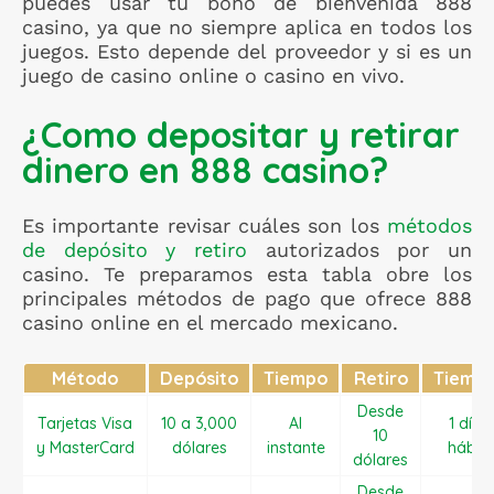
puedes usar tu bono de bienvenida 888
casino, ya que no siempre aplica en todos los
juegos. Esto depende del proveedor y si es un
juego de casino online o casino en vivo.
¿Como depositar y retirar
dinero en 888 casino?
Es importante revisar cuáles son los
métodos
de depósito y retiro
autorizados por un
casino. Te preparamos esta tabla obre los
principales métodos de pago que ofrece 888
casino online en el mercado mexicano.
Método
Depósito
Tiempo
Retiro
Tiemp
Desde
Tarjetas Visa
10 a 3,000
Al
1 día
10
y MasterCard
dólares
instante
hábil
dólares
Desde