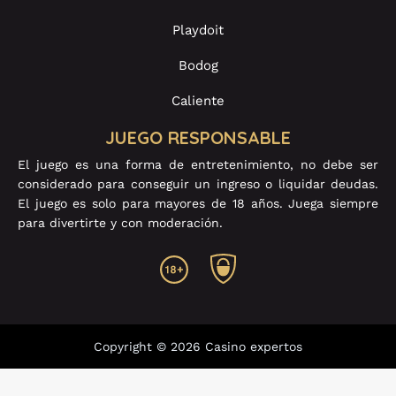
Playdoit
Bodog
Caliente
JUEGO RESPONSABLE
El juego es una forma de entretenimiento, no debe ser
considerado para conseguir un ingreso o liquidar deudas.
El juego es solo para mayores de 18 años. Juega siempre
para divertirte y con moderación.
Copyright © 2026 Casino expertos