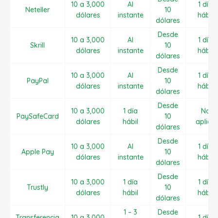
10 a 3,000
Al
1 día
Neteller
10
dólares
instante
hábil
dólares
Desde
10 a 3,000
Al
1 día
Skrill
10
dólares
instante
hábil
dólares
Desde
10 a 3,000
Al
1 día
PayPal
10
dólares
instante
hábil
dólares
Desde
10 a 3,000
1 día
No
PaySafeCard
10
dólares
hábil
aplica
dólares
Desde
10 a 3,000
Al
1 día
Apple Pay
10
dólares
instante
hábil
dólares
Desde
10 a 3,000
1 día
1 día
Trustly
10
dólares
hábil
hábil
dólares
1 – 3
Desde
Transferencia
10 a 3,000
1 día