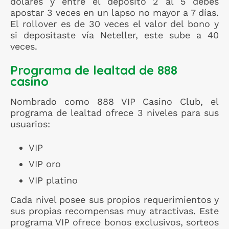
dólares y entre el depósito 2 al 5 debes
apostar 3 veces en un lapso no mayor a 7 días.
El rollover es de 30 veces el valor del bono y
si depositaste vía Neteller, este sube a 40
veces.
Programa de lealtad de 888
casino
Nombrado como 888 VIP Casino Club, el
programa de lealtad ofrece 3 niveles para sus
usuarios:
VIP
VIP oro
VIP platino
Cada nivel posee sus propios requerimientos y
sus propias recompensas muy atractivas. Este
programa VIP ofrece bonos exclusivos, sorteos