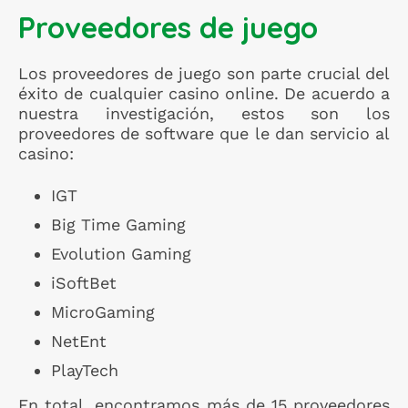
Proveedores de juego
Los proveedores de juego son parte crucial del
éxito de cualquier casino online. De acuerdo a
nuestra investigación, estos son los
proveedores de software que le dan servicio al
casino:
IGT
Big Time Gaming
Evolution Gaming
iSoftBet
MicroGaming
NetEnt
PlayTech
En total, encontramos más de 15 proveedores