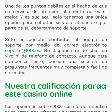
Uno de los puntos débiles es el hecho de que
su servicio de atención al cliente no es el
mejor. Y es que aquí solo tenemos una única
opción para solicitar servicio al cliente por
parte de su departamento de soporte.
Solo es posible contactar al equipo de
soporte por medio del correo electrónico
soporte@888.es
. No disponen ni de chat en
vivo ni de teléfono de contacto. Aunque para
compensar esto, poseen una sección de
preguntas frecuentes muy completa y fácil de
entender.
Nuestra c
alificación
paraa
este casino online
Las opiniones sobre 888 casino no mienten
pues estas nos ofrecen un vistazo a cómo es