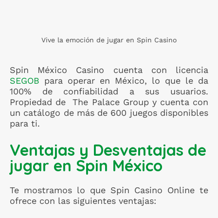
Vive la emoción de jugar en Spin Casino
Spin México Casino cuenta con licencia
SEGOB
para operar en México, lo que le da
100% de confiabilidad a sus usuarios.
Propiedad de The Palace Group y cuenta con
un catálogo de más de 600 juegos disponibles
para ti.
Ventajas y Desventajas de
jugar en Spin México
Te mostramos lo que Spin Casino Online te
ofrece con las siguientes ventajas: