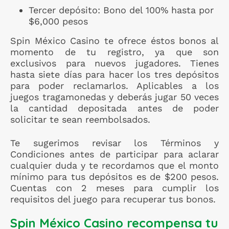
Tercer depósito: Bono del 100% hasta por
$6,000 pesos
Spin México Casino te ofrece éstos bonos al
momento de tu registro, ya que son
exclusivos para nuevos jugadores. Tienes
hasta siete días para hacer los tres depósitos
para poder reclamarlos. Aplicables a los
juegos tragamonedas y deberás jugar 50 veces
la cantidad depositada antes de poder
solicitar te sean reembolsados.
Te sugerimos revisar los Términos y
Condiciones antes de participar para aclarar
cualquier duda y te recordamos que el monto
mínimo para tus depósitos es de $200 pesos.
Cuentas con 2 meses para cumplir los
requisitos del juego para recuperar tus bonos.
Spin México Casino recompensa tu