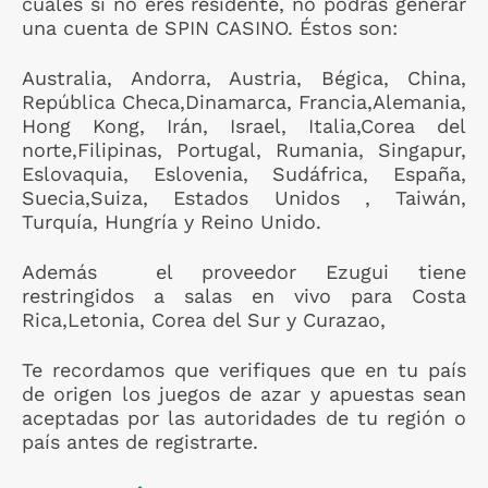
cuáles si no eres residente, no podrás generar
una cuenta de SPIN CASINO. Éstos son:
Australia, Andorra, Austria, Bégica, China,
República Checa,Dinamarca, Francia,Alemania,
Hong Kong, Irán, Israel, Italia,Corea del
norte,Filipinas, Portugal, Rumania, Singapur,
Eslovaquia, Eslovenia, Sudáfrica, España,
Suecia,Suiza, Estados Unidos , Taiwán,
Turquía, Hungría y Reino Unido.
Además el proveedor Ezugui tiene
restringidos a salas en vivo para Costa
Rica,Letonia, Corea del Sur y Curazao,
Te recordamos que verifiques que en tu país
de origen los juegos de azar y apuestas sean
aceptadas por las autoridades de tu región o
país antes de registrarte.