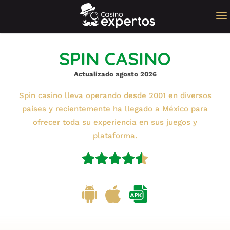
SPIN CASINO
Actualizado agosto 2026
Spin casino lleva operando desde 2001 en diversos
países y recientemente ha llegado a México para
ofrecer toda su experiencia en sus juegos y
plataforma.