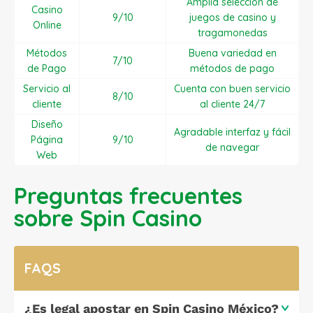
Amplia selección de
Casino
9/10
juegos de casino y
Online
tragamonedas
Métodos
Buena variedad en
7/10
de Pago
métodos de pago
Servicio al
Cuenta con buen servicio
8/10
cliente
al cliente 24/7
Diseño
Agradable interfaz y fácil
Página
9/10
de navegar
Web
Preguntas frecuentes
sobre Spin Casino
FAQS
¿Es legal apostar en Spin Casino México?