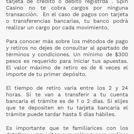
tarjeta de crédito o débito registrda . Spin
Casino no te cobra cargos por ninguna
transacción. En el caso de pagos con tarjeta
o transferencias bancarias, tu banco podrá
realizar un cargo por cada movimiento.
Para conocer más sobre los métodos de pago
y retiros no dejes de consultar al apartado de
términos y condiciones. Un mínimo de $300
pesos es requerido para iniciar tus apuestas.
El valor máximo de retiro es de 6 veces el
importe de tu primer depósito.
El tiempo de retiro varía entre los 2 y 24
horas. Si te van a transferir a tu cuenta
bancaria el trámite es de 1 o 2 días. Si elijes
que te depositen en tu tarjeta bancaria el
trámite puede tardar hasta 5 días hábiles.
Es importante que te familiarices con los