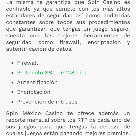
La misma te garantiza que Spin Casino es
confiable ya que cumple con los más altos
estándares de seguridad así como auditorías
constantes sobre todos sus procedimientos
que garantizan que tengas un juego seguro.
Cuenta con las mejores herramientas de
seguridad como firewall, encriptación y
autentificación de datos.
Firewall
Protocolo SSL de 128 bits
Autentificación
Encriptación
Prevención de intrusos
Spin México Casino te ofrece además un
reporte mensual sobre los RTP de cada uno de
sus juegos para que tengas la certeza de
cuáles juegos están pagando mejores premios.