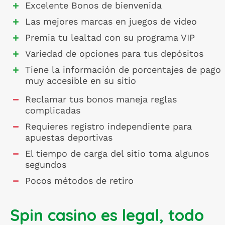
Excelente Bonos de bienvenida
Las mejores marcas en juegos de video
Premia tu lealtad con su programa VIP
Variedad de opciones para tus depósitos
Tiene la información de porcentajes de pago
muy accesible en su sitio
Reclamar tus bonos maneja reglas
complicadas
Requieres registro independiente para
apuestas deportivas
El tiempo de carga del sitio toma algunos
segundos
Pocos métodos de retiro
Spin casino es legal, todo