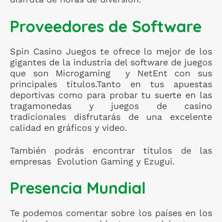
Proveedores de Software
Spin Casino Juegos te ofrece lo mejor de los
gigantes de la industria del software de juegos
que son Microgaming y NetEnt con sus
principales títulos.Tanto en tus apuestas
deportivas como para probar tu suerte en las
tragamonedas y juegos de casino
tradicionales disfrutarás de una excelente
calidad en gráficos y video.
También podrás encontrar títulos de las
empresas Evolution Gaming y Ezugui.
Presencia Mundial
Te podemos comentar sobre los países en los