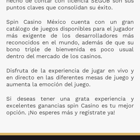
hecho de contar con licencia SEGOB son sus
puntos claves que consolidan su éxito.
Spin Casino México cuenta con un gran
catálogo de juegos disponibles para el jugador
más exigente de los desarrolladores más
reconocidos en el mundo, además de que su
bono triple de bienvenida es poco usual
dentro del mercado de los casinos.
Disfruta de la experiencia de jugar en vivo y
en directo en las diferentes mesas de juego y
aumenta la emoción del juego.
Si deseas tener una grata experiencia y
excelentes ganancias spin Casino es tu mejor
opción. ¡No esperes más y regístrate ya!