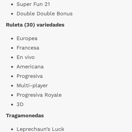
Super Fun 21
Double Double Bonus
Ruleta (30) variedades
Europea
Francesa
En vivo
Americana
Progresiva
Multi-player
Progresiva Royale
3D
Tragamonedas
Leprechaun’s Luck