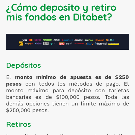
¿Cómo deposito y retiro
mis fondos en Ditobet?
Depósitos
El
monto mínimo de apuesta es de $250
pesos
con todos los métodos de pago. El
monto máximo para depósito con tarjetas
bancarias es de $100,000 pesos. Toda las
demás opciones tienen un límite máximo de
$250,000 pesos.
Retiros