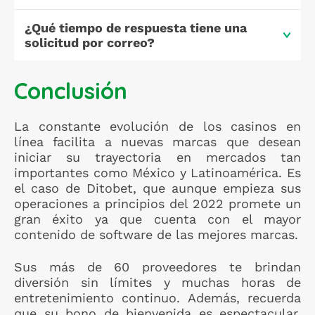
Ditobet. Lee siempre los términos y tiempos
establecidos antes de realizar tu transacción.
Por supuesto. Serás atendido por gerentes de
¿Qué tiempo de respuesta tiene una
solicitud por correo?
servicio en español.
Tu correo será respondido en un máximo de 24
Conclusión
horas
La constante evolución de los casinos en
línea facilita a nuevas marcas que desean
iniciar su trayectoria en mercados tan
importantes como México y Latinoamérica. Es
el caso de Ditobet, que aunque empieza sus
operaciones a principios del 2022 promete un
gran éxito ya que cuenta con el mayor
contenido de software de las mejores marcas.
Sus más de 60 proveedores te brindan
diversión sin límites y muchas horas de
entretenimiento continuo. Además, recuerda
que su bono de bienvenida es espectacular.