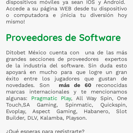
dispositivos móviles ya sean IOS y Android.
Accede a su página WEB desde tu dispositivo
o computadora e ¡inicia tu diversión hoy
mismo!
Proveedores de Software
Ditobet México cuenta con una de las más
grandes secciones de proveedores expertos
de la industria del software. Sin duda esto
apoyará en mucho para que logre un gran
éxito entre los jugadores que gustan de
novedades. Son
más de 60
reconocidas
marcas internacionales y te mencionamos
algunas:
Pragmatic Play
, All Way Spin, One
Touch,SA Gaming, Spinmatic, Quickspin,
Evoplay, Aspect Gaming, Habanero, Slot
Builder, DLV, Kalamba, Playson.
¿Qué esperas para registrarte?