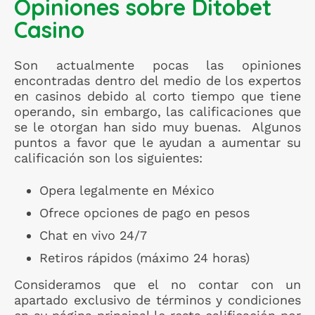
Opiniones sobre Ditobet
Casino
Son actualmente pocas las opiniones
encontradas dentro del medio de los expertos
en casinos debido al corto tiempo que tiene
operando, sin embargo, las calificaciones que
se le otorgan han sido muy buenas. Algunos
puntos a favor que le ayudan a aumentar su
calificación son los siguientes:
Opera legalmente en México
Ofrece opciones de pago en pesos
Chat en vivo 24/7
Retiros rápidos (máximo 24 horas)
Consideramos que el no contar con un
apartado exclusivo de términos y condiciones