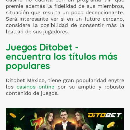
premie además la fidelidad de sus miembros,
situación que resulta un poco decepcionante.
Será interesante ver si en un futuro cercano,
considere la posibilidad de consentir más la
lealtad de sus jugadores.
Juegos Ditobet -
encuentra los títulos más
populares
Ditobet México, tiene gran popularidad enytre
los
casinos online
por su amplio y robusto
contenido de juegos.