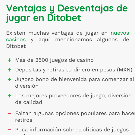
Ventajas y Desventajas de
jugar en Ditobet
Existen muchas ventajas de jugar en
nuevos
casinos
y aquí mencionamos algunos de
Ditobet
Más de 2500 juegos de casino
Depositas y retiras tu dinero en pesos (MXN)
Jugoso bono de bienvenida para comenzar al
diversión
Los mejores proveedores de juego, diversión
de calidad
Faltan algunas opciones populares para hace
retiros
Poca información sobre políticas de juegos