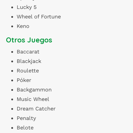
Lucky 5
Wheel of Fortune
Keno
Otros Juegos
Baccarat
Blackjack
Roulette
Póker
Backgammon
Music Wheel
Dream Catcher
Penalty
Belote