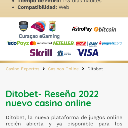
Tiempo de retiro:
1-3 días hábiles
Compatibilidad:
Web
Casino Expertos
Casinos Online
Ditobet
Ditobet- Reseña 2022
nuevo casino online
Ditobet, la nueva plataforma de juegos online
recién abierta y ya disponible para los