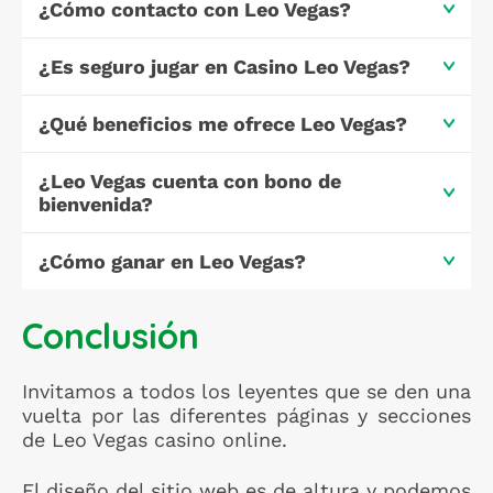
¿Cómo contacto con Leo Vegas?
Puedes contactar con el equipo es a través de
¿Es seguro jugar en Casino Leo Vegas?
su chat en vivo, el formulario, el teléfono
internacional y/o el correo electrónico.
Si, este casino opera con licencia de juego
¿Qué beneficios me ofrece Leo Vegas?
emitida por la MGR.
Puedes unirte al grupo VIP de Leo Vegas y ser
¿Leo Vegas cuenta con bono de
bienvenida?
acreedor a grandes premios.
Por el momento el casino online Leo Vegas no
¿Cómo ganar en Leo Vegas?
cuenta con un bono de bienvenida listado en su
sitio web oficial.
Haz tu cuenta y empieza a jugar. Recuerda que
Conclusión
debes registrarte para poder hacer retiros.
Invitamos a todos los leyentes que se den una
vuelta por las diferentes páginas y secciones
de Leo Vegas casino online.
El diseño del sitio web es de altura y podemos