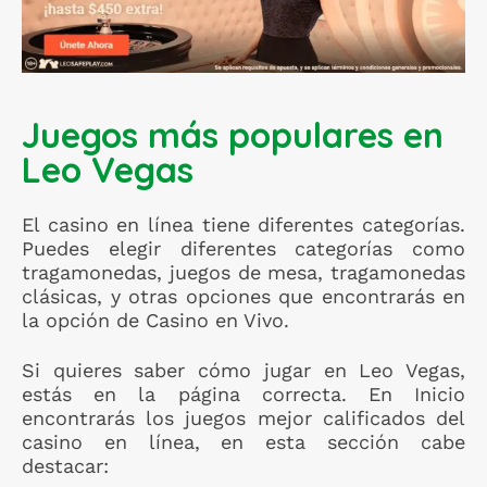
Juegos más populares en
Leo Vegas
El casino en línea tiene diferentes categorías.
Puedes elegir diferentes categorías como
tragamonedas, juegos de mesa, tragamonedas
clásicas, y otras opciones que encontrarás en
la opción de Casino en Vivo.
Si quieres saber cómo jugar en Leo Vegas,
estás en la página correcta. En Inicio
encontrarás los juegos mejor calificados del
casino en línea, en esta sección cabe
destacar: