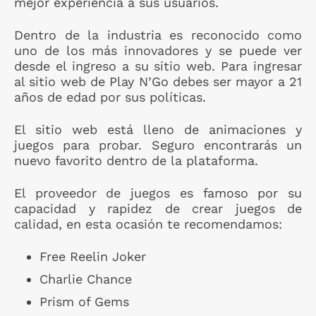
mejor experiencia a sus usuarios.
Dentro de la industria es reconocido como
uno de los más innovadores y se puede ver
desde el ingreso a su sitio web. Para ingresar
al sitio web de Play N’Go debes ser mayor a 21
años de edad por sus políticas.
El sitio web está lleno de animaciones y
juegos para probar. Seguro encontrarás un
nuevo favorito dentro de la plataforma.
El proveedor de juegos es famoso por su
capacidad y rapidez de crear juegos de
calidad, en esta ocasión te recomendamos:
Free Reelin Joker
Charlie Chance
Prism of Gems