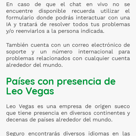
En caso de que el chat en vivo no se
encuentre disponible recuerda utilizar el
formulario donde podrás interactuar con una
IA y tratará de resolver todos tus problemas
y/o reenviarlos a la persona indicada.
También cuenta con un correo electrónico de
soporte y un número internacional para
problemas relacionados con cualquier cuenta
alrededor del mundo.
Países con presencia de
Leo Vegas
Leo Vegas es una empresa de origen sueco
que tiene presencia en diversos continentes y
decenas de países alrededor del mundo.
Seguro encontrarás diversos idiomas en las