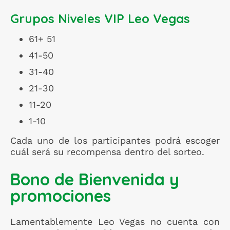
Grupos Niveles VIP Leo Vegas
61+ 51
41-50
31-40
21-30
11-20
1-10
Cada uno de los participantes podrá escoger
cuál será su recompensa dentro del sorteo.
Bono de Bienvenida y
promociones
Lamentablemente Leo Vegas no cuenta con