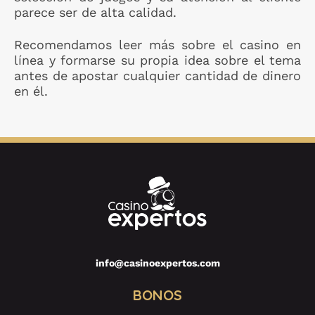
parece ser de alta calidad.
Recomendamos leer más sobre el casino en
línea y formarse su propia idea sobre el tema
antes de apostar cualquier cantidad de dinero
en él.
info@casinoexpertos.com
BONOS