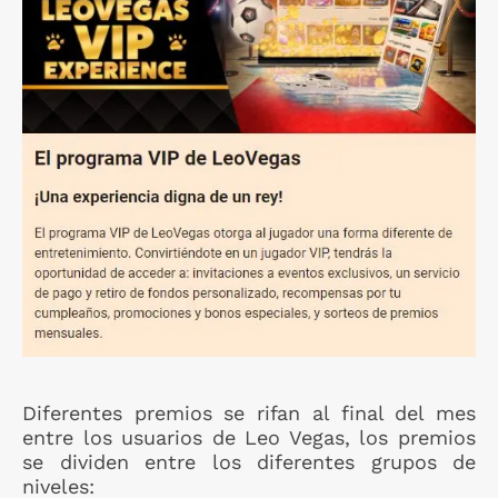
Diferentes premios se rifan al final del mes
entre los usuarios de Leo Vegas, los premios
se dividen entre los diferentes grupos de
niveles: