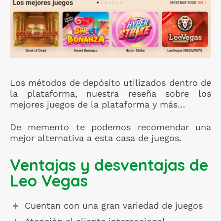
Los métodos de depósito utilizados dentro de
la plataforma, nuestra reseña sobre los
mejores juegos de la plataforma y más…
De memento te podemos recomendar una
mejor alternativa a esta casa de juegos.
Ventajas y desventajas de
Leo Vegas
Cuentan con una gran variedad de juegos