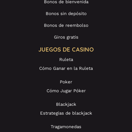
Bonos de bienvenida
Bonos sin depósito
Bonos de reembolso
Giros gratis
JUEGOS DE CASINO
Ruleta
Cómo Ganar en la Ruleta
Poker
Cómo Jugar Póker
Blackjack
Estrategias de blackjack
Tragamonedas