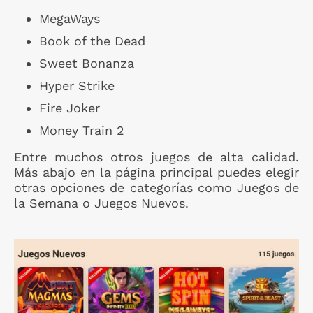
MegaWays
Book of the Dead
Sweet Bonanza
Hyper Strike
Fire Joker
Money Train 2
Entre muchos otros juegos de alta calidad.
Más abajo en la página principal puedes elegir
otras opciones de categorías como Juegos de
la Semana o Juegos Nuevos.