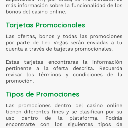
más información sobre la funcionalidad de los
bonos del casino online.
Tarjetas Promocionales
Las ofertas, bonos y todas las promociones
por parte de Leo Vegas serán enviadas a tu
cuenta a través de tarjetas promocionales.
Estas tarjetas encontrarás la información
pertinente a la oferta descrita. Recuerda
revisar los términos y condiciones de la
promoción.
Tipos de Promociones
Las promociones dentro del casino online
tienen diferentes fines y se clasifican por su
uso dentro de la plataforma. Podrás
encontrarte con los siguientes tipos de