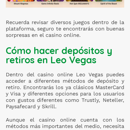
Recuerda revisar diversos juegos dentro de la
plataforma, seguro te encontrarás con buenas
sorpresas en el casino online.
Cómo hacer depósitos y
retiros en Leo Vegas
Dentro del casino online Leo Vegas puedes
acceder a diferentes métodos de depósito y
retiro. Encontrarás los ya clásicos MasterCard
y Visa y diferentes opciones para los usuarios
con gustos diferentes como Trustly, Neteller,
Paysafecard y Skrill.
Aunque el casino online cuenta con los
métodos más importantes del medio, necesita