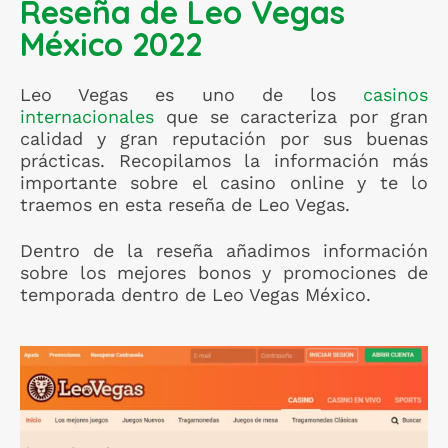
Reseña de Leo Vegas
México 2022
Leo Vegas es uno de los
casinos
internacionales
que se caracteriza por gran
calidad y gran reputación por sus buenas
prácticas. Recopilamos la información más
importante sobre el casino online y te lo
traemos en esta reseña de Leo Vegas.
Dentro de la reseña añadimos información
sobre los mejores bonos y promociones de
temporada dentro de Leo Vegas México.