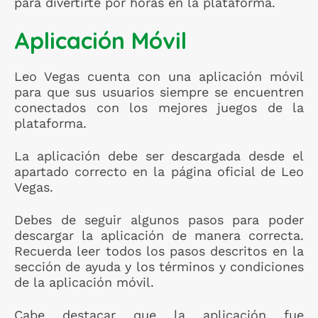
para divertirte por horas en la plataforma.
Aplicación Móvil
Leo Vegas cuenta con una aplicación móvil
para que sus usuarios siempre se encuentren
conectados con los mejores juegos de la
plataforma.
La aplicación debe ser descargada desde el
apartado correcto en la página oficial de Leo
Vegas.
Debes de seguir algunos pasos para poder
descargar la aplicación de manera correcta.
Recuerda leer todos los pasos descritos en la
sección de ayuda y los términos y condiciones
de la aplicación móvil.
Cabe destacar que la aplicación fue